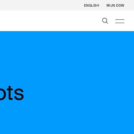
ENGLISH
MIJN DDW
ots