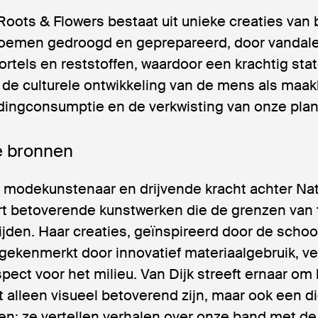
oots & Flowers bestaat uit unieke creaties van bi
loemen gedroogd en geprepareerd, door vandale
ortels en reststoffen, waardoor een krachtig st
de culturele ontwikkeling van de mens als maak
dingconsumptie en de verkwisting van onze plan
 bronnen
, modekunstenaar en drijvende kracht achter Nat
rt betoverende kunstwerken die de grenzen van t
jden. Haar creaties, geïnspireerd door de scho
gekenmerkt door innovatief materiaalgebruik, ver
pect voor het milieu. Van Dijk streeft ernaar om
t alleen visueel betoverend zijn, maar ook een d
en: ze vertellen verhalen over onze band met de 