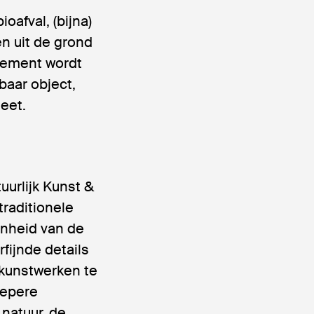
oafval, (bijna)
n uit de grond
atement wordt
baar object,
eet.
uurlijk Kunst &
raditionele
onheid van de
fijnde details
 kunstwerken te
iepere
natuur, de