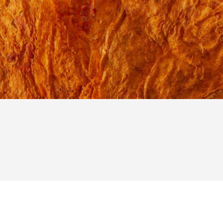
MandarinSkin — © Francois Eyck/Lies Vogelzang