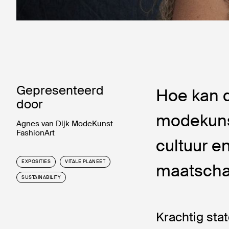
Gepresenteerd
Hoe kan d
door
modekuns
Agnes van Dijk ModeKunst
FashionArt
cultuur en
EXPOSITIES
VITALE PLANEET
maatscha
SUSTAINABILITY
Krachtig sta