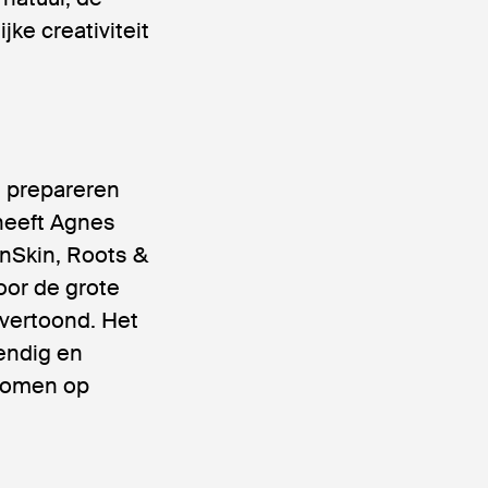
ke creativiteit
e prepareren
heeft Agnes
inSkin, Roots &
voor de grote
 vertoond. Het
tendig en
 komen op