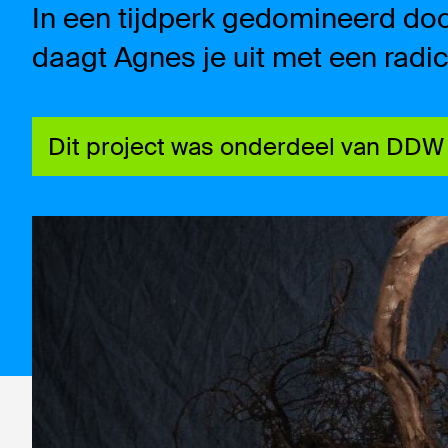
In een tijdperk gedomineerd doo
daagt Agnes je uit met een radica
Dit project was onderdeel van DD