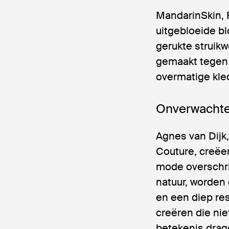
MandarinSkin, R
uitgebloeide b
gerukte struikw
gemaakt tegen 
overmatige kle
Onverwachte
Agnes van Dijk
Couture, creëe
mode overschri
natuur, worden 
en een diep res
creëren die nie
betekenis drag